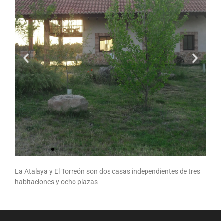
La Atalaya y El Torreón son dos casas independientes de tres
La
habitaciones y ocho plazas
Atalay
a